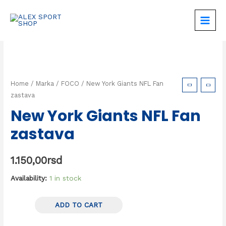
Home
/
Marka
/
FOCO
/ New York Giants NFL Fan
zastava
New York Giants NFL Fan
zastava
1.150,00
rsd
Availability:
1 in stock
ADD TO CART