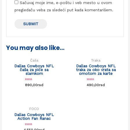
Sačuvaj moje ime, e-poštu i veb mesto u ovom
pregledaču veba za sledeći put kada komentarišem.
You may also like…
Čaša
Traka
Dallas Cowboys NFL
Dallas Cowboys NFL
čaša za piće sa
traka za oko vrata sa
slamkom
omotom za karte
Rated
Rated
890,00
rsd
490,00
rsd
0
0
out
out
of
of
5
5
FOCO
Dallas Cowboys NFL
Action Fan Ranac
Rated
4.550,00
rsd