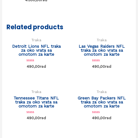
0
out
of
5
Related products
Traka
Traka
Detroit Lions NFL traka
Las Vegas Raiders NFL
za oko vrata sa
traka za oko vrata sa
omotom za karte
omotom za karte
Rated
Rated
490,00
rsd
490,00
rsd
0
0
out
out
of
of
5
5
Traka
Traka
Tennessee Titans NFL
Green Bay Packers NFL
traka za oko vrata sa
traka za oko vrata sa
omotom za karte
omotom za karte
Rated
Rated
490,00
rsd
490,00
rsd
0
0
out
out
of
of
5
5