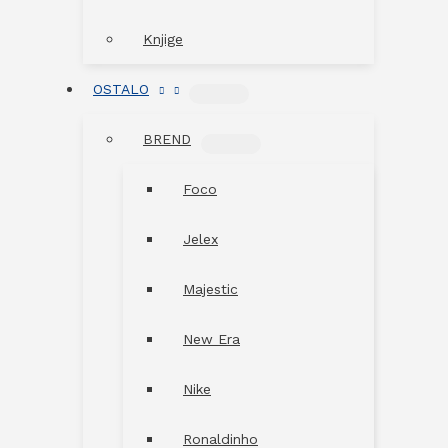
Knjige
OSTALO
MENU
TOGGLE
BREND
MENU
TOGGLE
Foco
Jelex
Majestic
New Era
Nike
Ronaldinho