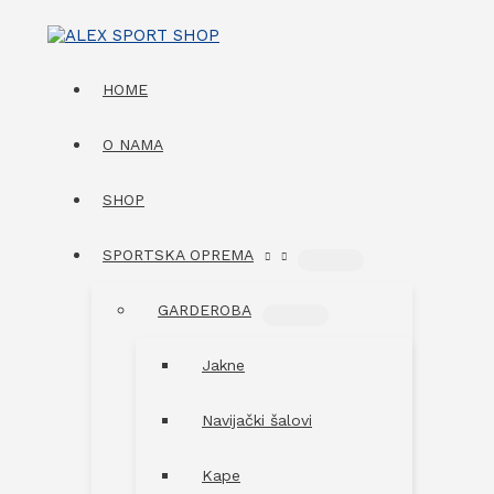
Skip
to
content
HOME
O NAMA
SHOP
SPORTSKA OPREMA
MENU
TOGGLE
GARDEROBA
MENU
TOGGLE
Jakne
Navijački šalovi
Kape