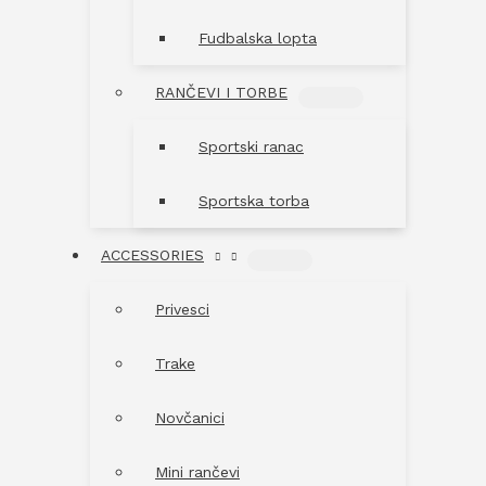
Fudbalska lopta
RANČEVI I TORBE
MENU
TOGGLE
Sportski ranac
Sportska torba
ACCESSORIES
MENU
TOGGLE
Privesci
Trake
Novčanici
Mini rančevi