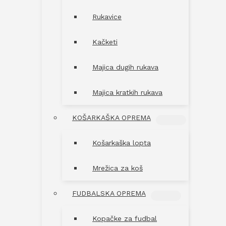
Rukavice
Kačketi
Majica dugih rukava
Majica kratkih rukava
KOŠARKAŠKA OPREMA
MENU
TOGGLE
Košarkaška lopta
Mrežica za koš
FUDBALSKA OPREMA
MENU
TOGGLE
Kopačke za fudbal