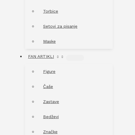
Torbice
Setovi za pisanje
Maske
FAN ARTIKLI
MENU
TOGGLE
Figure
Čaše
Zastave
Bedževi
Značke