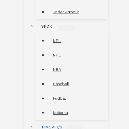
Under Armour
SPORT
MENU
TOGGLE
NFL
NHL
NBA
Baseball
Fudbal
Košarka
TIMOVI 1/3