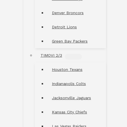
Denver Broncors
Detroit Lions
Green Bay Packers
TIMOVI 2/3
MENU
TOGGLE
Houston Texans
Indianapolis Colts
Jacksonville Jaguars
Kansas City Chiefs
Las Vegas Raiders