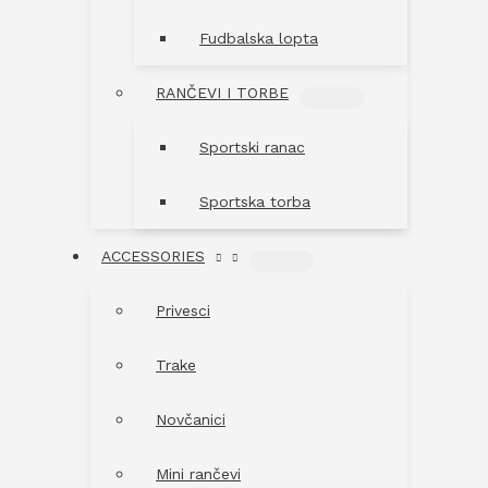
Fudbalska lopta
RANČEVI I TORBE
MENU
TOGGLE
Sportski ranac
Sportska torba
ACCESSORIES
MENU
TOGGLE
Privesci
Trake
Novčanici
Mini rančevi