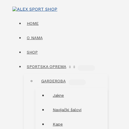
Skip
to
content
HOME
O NAMA
SHOP
SPORTSKA OPREMA
MENU
TOGGLE
GARDEROBA
MENU
TOGGLE
Jakne
Navijački šalovi
Kape