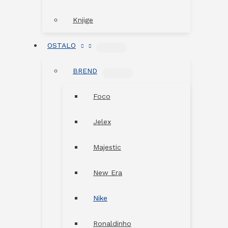
Knjige
OSTALO
MENU
TOGGLE
BREND
MENU
TOGGLE
Foco
Jelex
Majestic
New Era
Nike
Ronaldinho