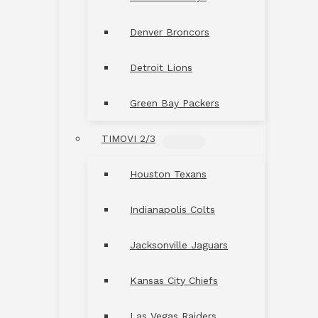
Denver Broncors
Detroit Lions
Green Bay Packers
TIMOVI 2/3
MENU
TOGGLE
Houston Texans
Indianapolis Colts
Jacksonville Jaguars
Kansas City Chiefs
Las Vegas Raiders