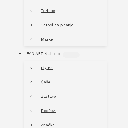
Torbice
Setovi za pisanje
Maske
FAN ARTIKLI
MENU
TOGGLE
Figure
Čaše
Zastave
Bedževi
Značke