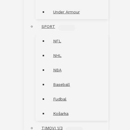
Under Armour
SPORT
MENU
TOGGLE
NFL
NHL
NBA
Baseball
Fudbal
Košarka
TIMOVI 1/3