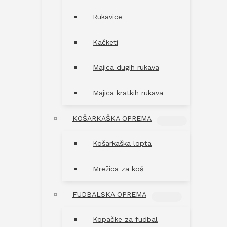
Rukavice
Kačketi
Majica dugih rukava
Majica kratkih rukava
KOŠARKAŠKA OPREMA
MENU
TOGGLE
Košarkaška lopta
Mrežica za koš
FUDBALSKA OPREMA
MENU
TOGGLE
Kopačke za fudbal