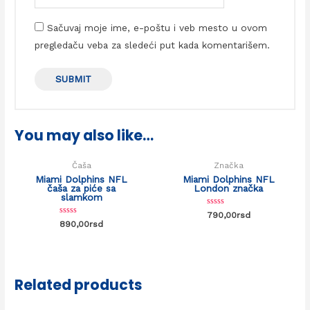
Sačuvaj moje ime, e-poštu i veb mesto u ovom
pregledaču veba za sledeći put kada komentarišem.
You may also like…
Čaša
Značka
Miami Dolphins NFL
Miami Dolphins NFL
čaša za piće sa
London značka
slamkom
Rated
790,00
rsd
0
Rated
890,00
rsd
out
0
of
out
5
of
5
Related products