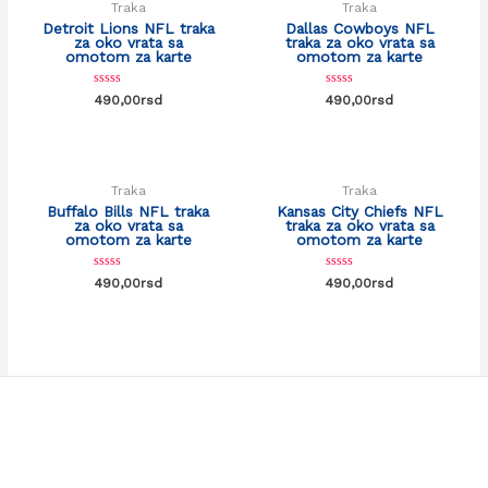
Traka
Traka
Detroit Lions NFL traka
Dallas Cowboys NFL
za oko vrata sa
traka za oko vrata sa
omotom za karte
omotom za karte
Rated
Rated
490,00
rsd
490,00
rsd
0
0
out
out
of
of
5
5
Traka
Traka
Buffalo Bills NFL traka
Kansas City Chiefs NFL
za oko vrata sa
traka za oko vrata sa
omotom za karte
omotom za karte
Rated
Rated
490,00
rsd
490,00
rsd
0
0
out
out
of
of
5
5