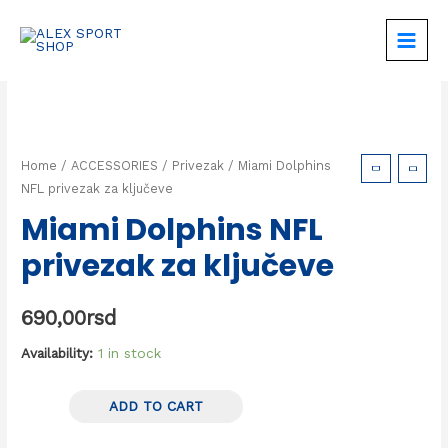
Home
/
ACCESSORIES
/
Privezak
/ Miami Dolphins
NFL privezak za ključeve
Miami Dolphins NFL
privezak za ključeve
690,00
rsd
Availability:
1 in stock
ADD TO CART