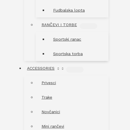
Fudbalska lopta
RANČEVI I TORBE
MENU
TOGGLE
Sportski ranac
Sportska torba
ACCESSORIES
MENU
TOGGLE
Privesci
Trake
Novčanici
Mini rančevi