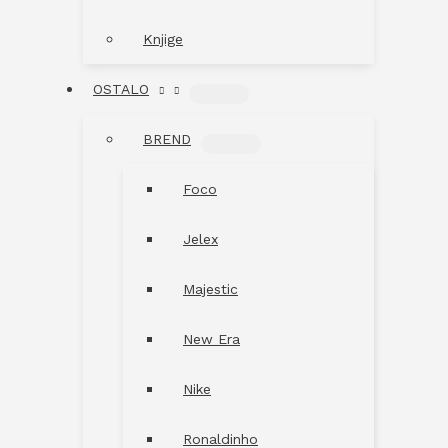
Knjige
OSTALO
MENU
TOGGLE
BREND
MENU
TOGGLE
Foco
Jelex
Majestic
New Era
Nike
Ronaldinho