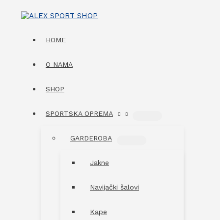
Skip
to
content
HOME
O NAMA
SHOP
SPORTSKA OPREMA
MENU
TOGGLE
GARDEROBA
MENU
TOGGLE
Jakne
Navijački šalovi
Kape