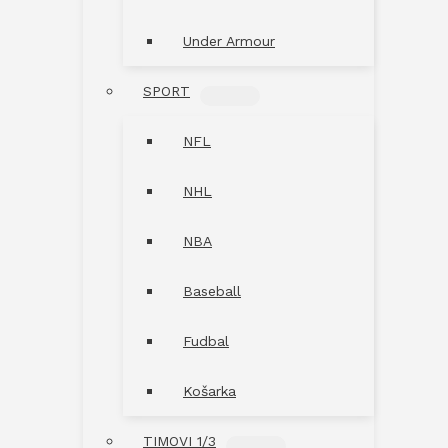
Under Armour
SPORT
MENU
TOGGLE
NFL
NHL
NBA
Baseball
Fudbal
Košarka
TIMOVI 1/3