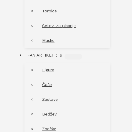
Torbice
Setovi za pisanje
Maske
FAN ARTIKLI
MENU
TOGGLE
Figure
Čaše
Zastave
Bedževi
Značke