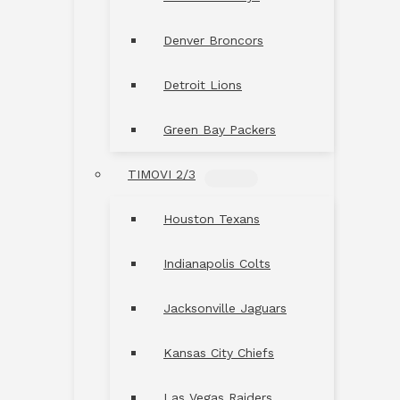
Denver Broncors
Detroit Lions
Green Bay Packers
TIMOVI 2/3
MENU
TOGGLE
Houston Texans
Indianapolis Colts
Jacksonville Jaguars
Kansas City Chiefs
Las Vegas Raiders