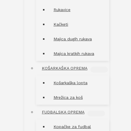
Rukavice
Kačketi
Majica dugih rukava
Majica kratkih rukava
KOŠARKAŠKA OPREMA
MENU
TOGGLE
Košarkaška lopta
Mrežica za koš
FUDBALSKA OPREMA
MENU
TOGGLE
Kopačke za fudbal