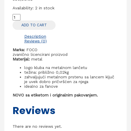
Availability:
2 in stock
Washington
Capitals
ADD TO CART
NHL
privezak
za
Description
ključeve
Reviews (0)
quantity
Marka:
FOCO
zvanično licencirani proizvod
Materijal:
metal
logo kluba na metalnom lančetu
težina: približno 0,02kg
zahvaljujući metalnom prstenu sa lancem ključ
je uvek dobro pričvršćen za njega
idealno za fanove
NOVO sa etiketom i originalnim pakovanjem.
Reviews
There are no reviews yet.