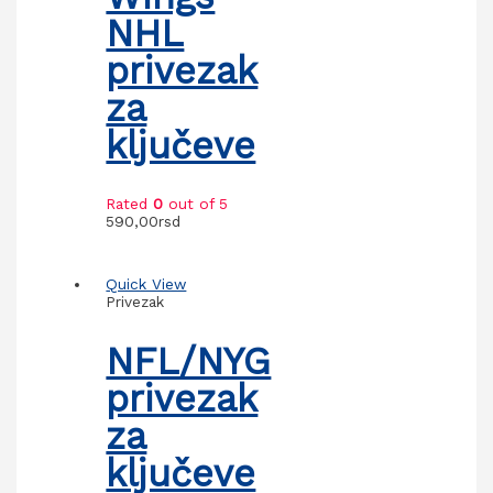
NHL
privezak
za
ključeve
Rated
0
out of 5
590,00
rsd
Quick View
Privezak
NFL/NYG
privezak
za
ključeve