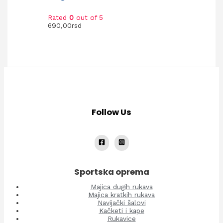
Rated
0
out of 5
690,00
rsd
Follow Us
Sportska oprema
Majica dugih rukava
Majica kratkih rukava
Navijački šalovi
Kačketi i kape
Rukavice