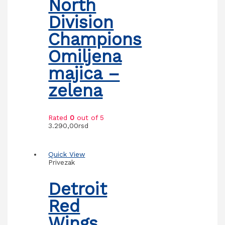
North
Division
Champions
Omiljena
majica –
zelena
Rated
0
out of 5
3.290,00
rsd
Quick View
Privezak
Detroit
Red
Wings