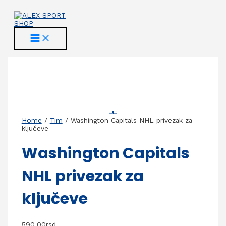
Skip
to
content
MAIN
MENU
Home
/
Tim
/ Washington Capitals NHL privezak za
ključeve
Washington Capitals
NHL privezak za
ključeve
590,00
rsd