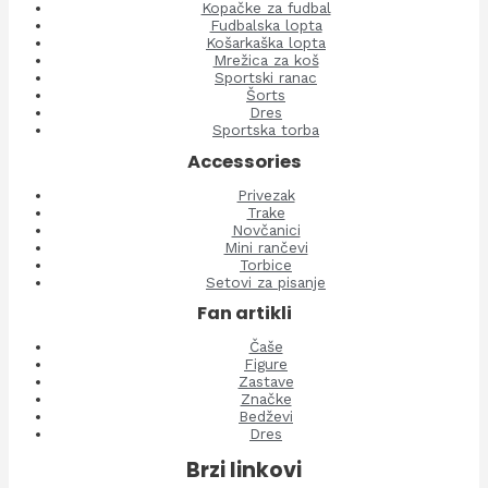
Kopačke za fudbal
Fudbalska lopta
Košarkaška lopta
Mrežica za koš
Sportski ranac
Šorts
Dres
Sportska torba
Accessories
Privezak
Trake
Novčanici
Mini rančevi
Torbice
Setovi za pisanje
Fan artikli
Čaše
Figure
Zastave
Značke
Bedževi
Dres
Brzi linkovi