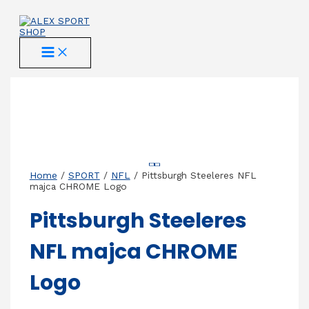
Skip
to
content
MAIN
MENU
Home
/
SPORT
/
NFL
/ Pittsburgh Steeleres NFL
majca CHROME Logo
Pittsburgh Steeleres
NFL majca CHROME
Logo