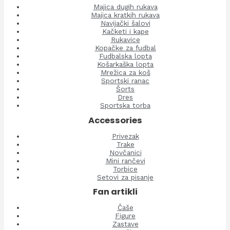
Majica dugih rukava
Majica kratkih rukava
Navijački šalovi
Kačketi i kape
Rukavice
Kopačke za fudbal
Fudbalska lopta
Košarkaška lopta
Mrežica za koš
Sportski ranac
Šorts
Dres
Sportska torba
Accessories
Privezak
Trake
Novčanici
Mini rančevi
Torbice
Setovi za pisanje
Fan artikli
Čaše
Figure
Zastave