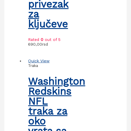
privezak
za
ključeve
Rated
0
out of 5
690,00
rsd
Quick View
Traka
Washington
Redskins
NFL
traka za
oko
vrata sa