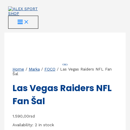
Skip
to
content
MAIN
MENU
Home
/
Marka
/
FOCO
/ Las Vegas Raiders NFL Fan
Šal
Las Vegas Raiders NFL
Fan Šal
1.590,00
rsd
Availability:
2 in stock