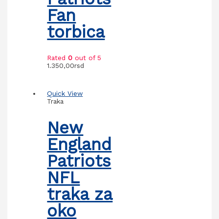
Fan
torbica
Rated
0
out of 5
1.350,00
rsd
Quick View
Traka
New
England
Patriots
NFL
traka za
oko