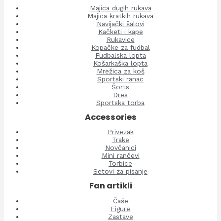
Majica dugih rukava
Majica kratkih rukava
Navijački šalovi
Kačketi i kape
Rukavice
Kopačke za fudbal
Fudbalska lopta
Košarkaška lopta
Mrežica za koš
Sportski ranac
Šorts
Dres
Sportska torba
Accessories
Privezak
Trake
Novčanici
Mini rančevi
Torbice
Setovi za pisanje
Fan artikli
Čaše
Figure
Zastave