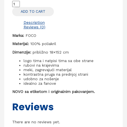
Las
Vegas
ADD TO CART
Raiders
NFL
Fan
Description
Šal
Reviews (0)
quantity
Marka:
FOCO
Materijal:
100% poliakril
Dimenzije:
približno 18×152 cm
logo tima i natpisi tima sa obe strane
rubovi na krajevima
meki, zagrevajući materijal
kontrastna pruga na prednjoj strani
udobno za nošenje
idealno za fanove
NOVO sa etiketom i originalnim pakovanjem.
Reviews
There are no reviews yet.