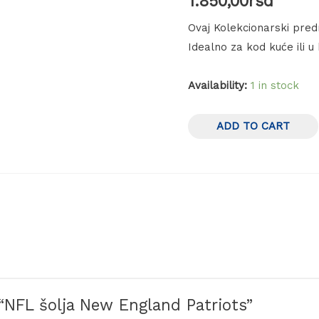
1.850,00
rsd
Ovaj Kolekcionarski pred
Idealno za kod kuće ili u 
Availability:
1 in stock
ADD TO CART
 “NFL šolja New England Patriots”