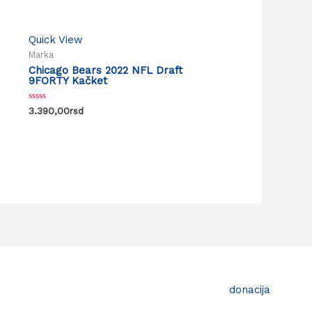
Quick View
Marka
Chicago Bears 2022 NFL Draft
9FORTY Kačket
Rated
3.390,00
rsd
0
out
of
5