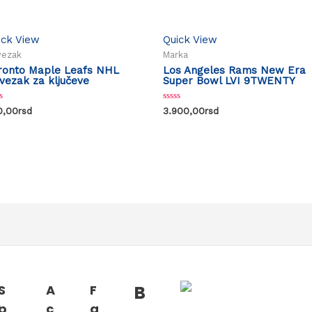
ick View
Quick View
vezak
Marka
ronto Maple Leafs NHL
Los Angeles Rams New Era
ivezak za ključeve
Super Bowl LVI 9TWENTY
ed
Rated
0,00
rsd
3.900,00
rsd
0
out
of
5
B
S
A
F
p
c
a