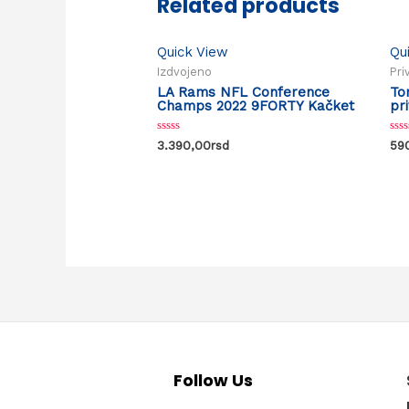
Related products
Quick View
Qu
Izdvojeno
Pri
LA Rams NFL Conference
To
Champs 2022 9FORTY Kačket
pr
Rated
Rat
3.390,00
rsd
59
0
0
out
out
of
of
5
5
Follow Us