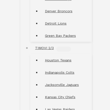
Denver Broncors
Detroit Lions
Green Bay Packers
TIMOVI 2/3
MENU
TOGGLE
Houston Texans
Indianapolis Colts
Jacksonville Jaguars
Kansas City Chiefs
Las Vegas Raiders