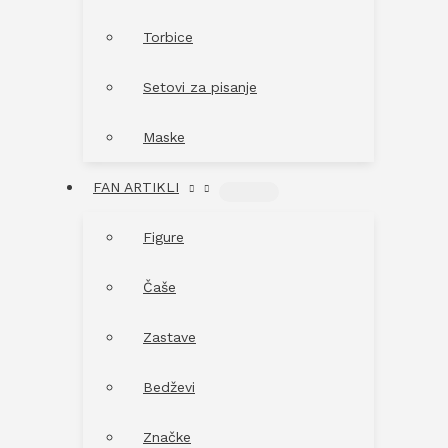
Torbice
Setovi za pisanje
Maske
FAN ARTIKLI
MENU
TOGGLE
Figure
Čaše
Zastave
Bedževi
Značke