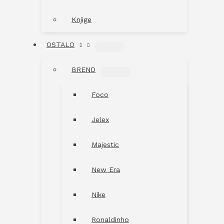
Knjige
OSTALO
MENU
TOGGLE
BREND
MENU
TOGGLE
Foco
Jelex
Majestic
New Era
Nike
Ronaldinho