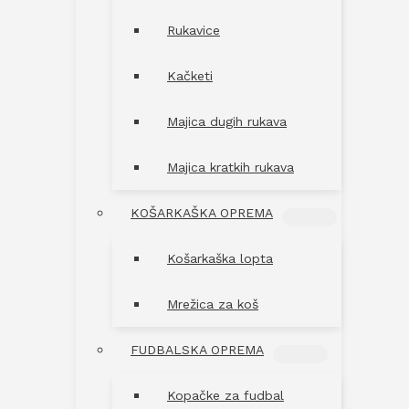
Rukavice
Kačketi
Majica dugih rukava
Majica kratkih rukava
KOŠARKAŠKA OPREMA
MENU
TOGGLE
Košarkaška lopta
Mrežica za koš
FUDBALSKA OPREMA
MENU
TOGGLE
Kopačke za fudbal