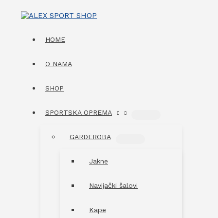
Skip
to
content
HOME
O NAMA
SHOP
SPORTSKA OPREMA
MENU
TOGGLE
GARDEROBA
MENU
TOGGLE
Jakne
Navijački šalovi
Kape