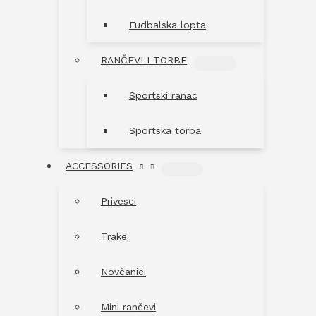
Fudbalska lopta
RANČEVI I TORBE
MENU
TOGGLE
Sportski ranac
Sportska torba
ACCESSORIES
MENU
TOGGLE
Privesci
Trake
Novčanici
Mini rančevi