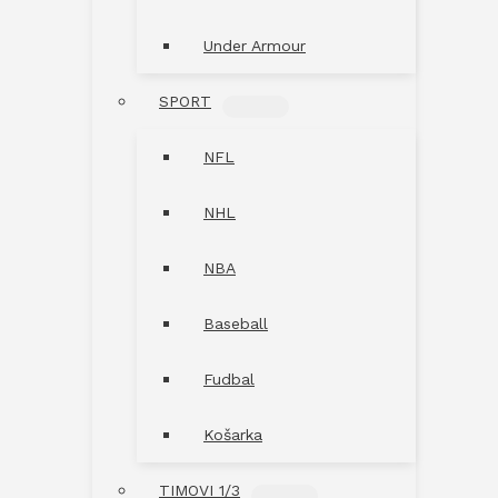
Under Armour
SPORT
MENU
TOGGLE
NFL
NHL
NBA
Baseball
Fudbal
Košarka
TIMOVI 1/3