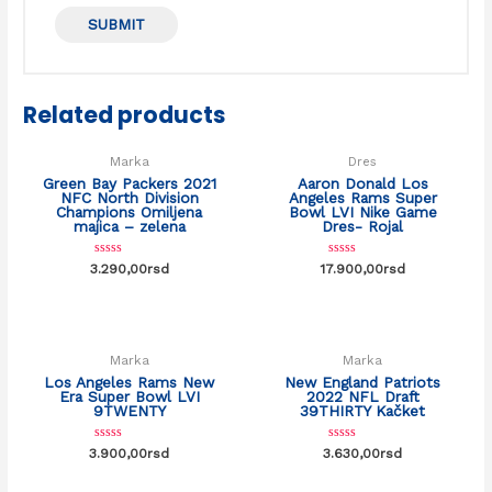
Related products
Marka
Dres
Green Bay Packers 2021
Aaron Donald Los
NFC North Division
Angeles Rams Super
Champions Omiljena
Bowl LVI Nike Game
majica – zelena
Dres- Rojal
Rated
Rated
3.290,00
rsd
17.900,00
rsd
0
0
out
out
OUT OF STOCK
of
of
5
5
Marka
Marka
Los Angeles Rams New
New England Patriots
Era Super Bowl LVI
2022 NFL Draft
9TWENTY
39THIRTY Kačket
Rated
Rated
3.900,00
rsd
3.630,00
rsd
0
0
out
out
of
of