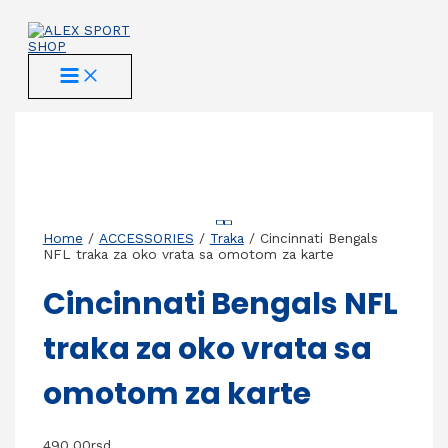
Skip
to
content
MAIN
MENU
Home
/
ACCESSORIES
/
Traka
/ Cincinnati Bengals
NFL traka za oko vrata sa omotom za karte
Cincinnati Bengals NFL
traka za oko vrata sa
omotom za karte
490,00
rsd