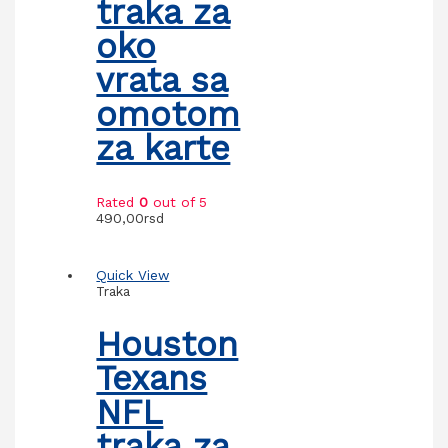
traka za
oko
vrata sa
omotom
za karte
Rated
0
out of 5
490,00
rsd
Quick View
Traka
Houston
Texans
NFL
traka za