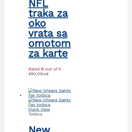
NFL
traka za
oko
vrata sa
omotom
za karte
Rated
0
out of 5
490,00
rsd
Quick View
Torbica
New