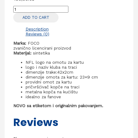
Cincinnati
Bengals
ADD TO CART
NFL
traka
za
Description
oko
Reviews (0)
vrata
sa
Marka:
FOCO
omotom
zvanično licencirani proizvod
za
Materijal:
sintetika
karte
quantity
NFL logo na omotu za kartu
logo i naziv kluba na traci
dimenzije trake:42x2cm
dimenzije omota za kartu: 23×9 cm
providni omot za kartu
pričvršćivač kopče na traci
metalna kopča na kućištu
idealno za fanove
NOVO sa etiketom i originalnim pakovanjem.
Reviews