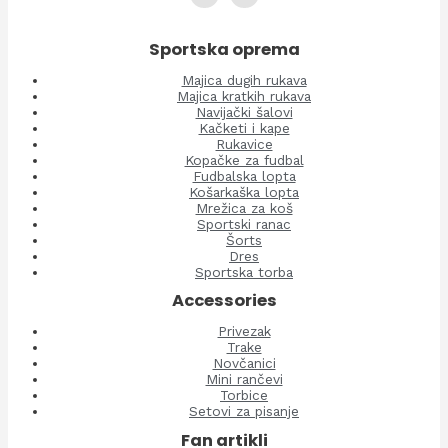
Sportska oprema
Majica dugih rukava
Majica kratkih rukava
Navijački šalovi
Kačketi i kape
Rukavice
Kopačke za fudbal
Fudbalska lopta
Košarkaška lopta
Mrežica za koš
Sportski ranac
Šorts
Dres
Sportska torba
Accessories
Privezak
Trake
Novčanici
Mini rančevi
Torbice
Setovi za pisanje
Fan artikli