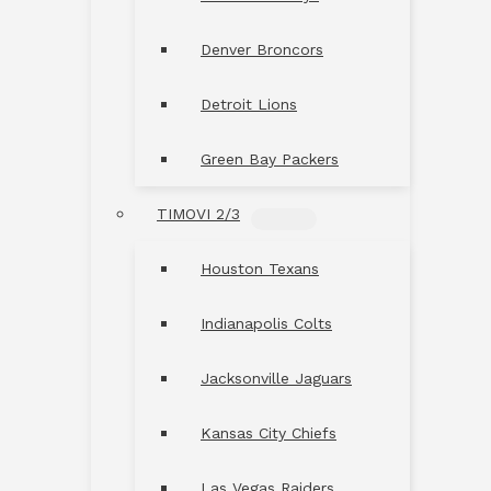
Denver Broncors
Detroit Lions
Green Bay Packers
TIMOVI 2/3
MENU
TOGGLE
Houston Texans
Indianapolis Colts
Jacksonville Jaguars
Kansas City Chiefs
Las Vegas Raiders