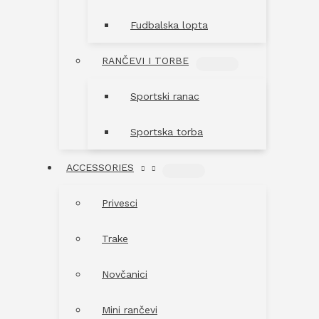
Fudbalska lopta
RANČEVI I TORBE
MENU
TOGGLE
Sportski ranac
Sportska torba
ACCESSORIES
MENU
TOGGLE
Privesci
Trake
Novčanici
Mini rančevi