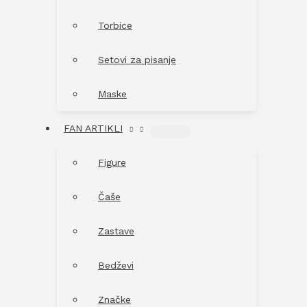
Torbice
Setovi za pisanje
Maske
FAN ARTIKLI
MENU
TOGGLE
Figure
Čaše
Zastave
Bedževi
Značke