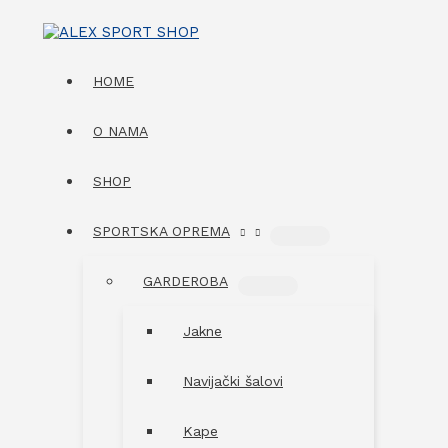
Skip
to
content
HOME
O NAMA
SHOP
SPORTSKA OPREMA
MENU
TOGGLE
GARDEROBA
MENU
TOGGLE
Jakne
Navijački šalovi
Kape