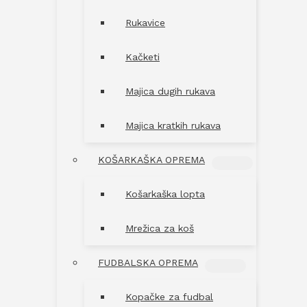
Rukavice
Kačketi
Majica dugih rukava
Majica kratkih rukava
KOŠARKAŠKA OPREMA
MENU
TOGGLE
Košarkaška lopta
Mrežica za koš
FUDBALSKA OPREMA
MENU
TOGGLE
Kopačke za fudbal