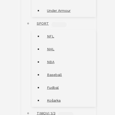
Under Armour
SPORT
MENU
TOGGLE
NFL
NHL
NBA
Baseball
Fudbal
Košarka
TIMOVI 1/3