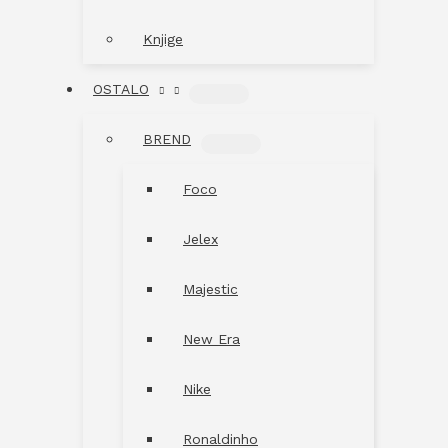
Knjige
OSTALO
MENU
TOGGLE
BREND
MENU
TOGGLE
Foco
Jelex
Majestic
New Era
Nike
Ronaldinho