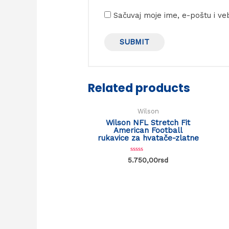
Sačuvaj moje ime, e-poštu i v
Related products
Wilson
Wilson NFL Stretch Fit
American Football
rukavice za hvatače-zlatne
Rated
5.750,00
rsd
0
out
of
5