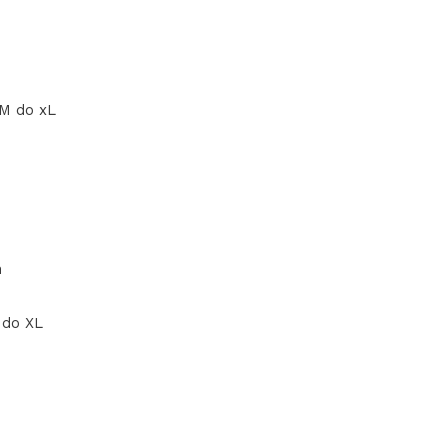
 M do xL
n
M do XL