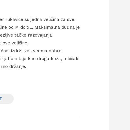
er rukavice su jedna veličina za sve.
čine od M do xL. Maksimalna dužina je
ezljive tačke razdvajanja
 ove veličine.
čne, izdržljive i veoma dobro
terijal pristaje kao druga koža, a čičak
rno držanje.
T