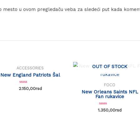
eb mesto u ovom pregledaču veba za sledeći put kada komen
OUT OF STOCK
OUT OF STOCK
ACCESSORIES
New England Patriots Šal
FOCO
Rated
2.150,00
rsd
New Orleans Saints NFL
0
out
Fan rukavice
of
5
Rated
1.350,00
rsd
0
out
of
5