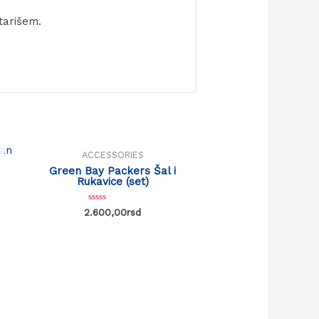
tarišem.
OUT OF STOCK
ACCESSORIES
Green Bay Packers Šal i
Rukavice (set)
Rated
2.600,00
rsd
0
out
of
5