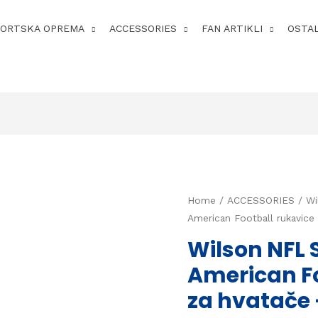
PORTSKA OPREMA
ACCESSORIES
FAN ARTIKLI
OSTA
Home
/
ACCESSORIES
/ Wi
American Football rukavice
Wilson NFL S
American Fo
za hvatače