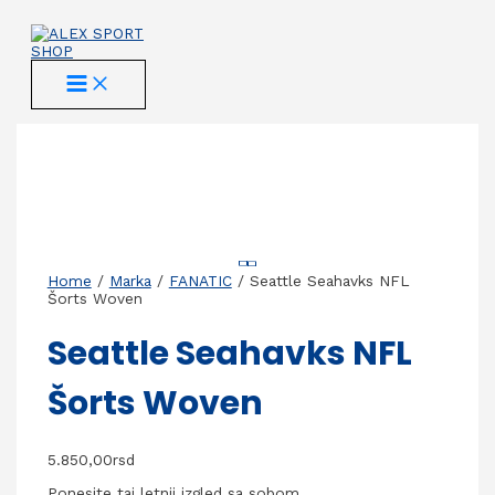
Skip
to
content
MAIN
MENU
Home
/
Marka
/
FANATIC
/ Seattle Seahavks NFL
Šorts Woven
Seattle Seahavks NFL
Šorts Woven
5.850,00
rsd
Ponesite taj letnji izgled sa sobom.