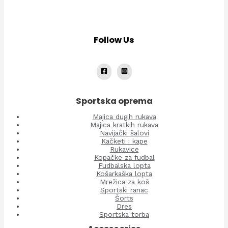
Follow Us
Sportska oprema
Majica dugih rukava
Majica kratkih rukava
Navijački šalovi
Kačketi i kape
Rukavice
Kopačke za fudbal
Fudbalska lopta
Košarkaška lopta
Mrežica za koš
Sportski ranac
Šorts
Dres
Sportska torba