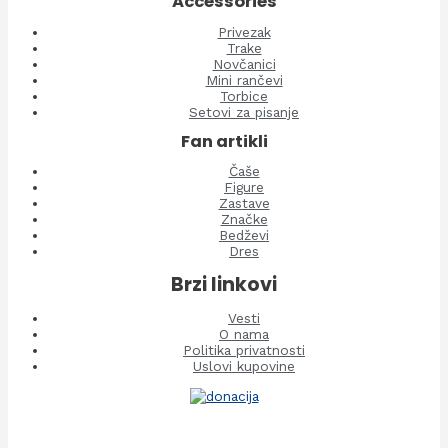
Accessories
Privezak
Trake
Novčanici
Mini rančevi
Torbice
Setovi za pisanje
Fan artikli
Čaše
Figure
Zastave
Značke
Bedževi
Dres
Brzi linkovi
Vesti
O nama
Politika privatnosti
Uslovi kupovine