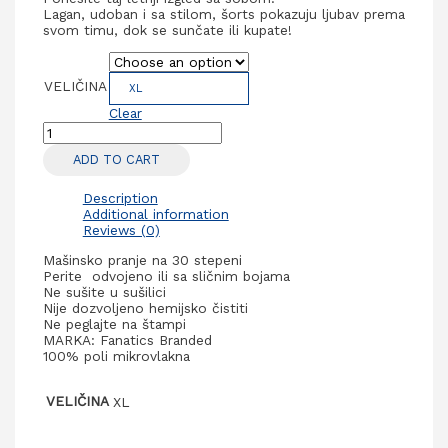
Lagan, udoban i sa stilom, šorts pokazuju ljubav prema
svom timu, dok se sunčate ili kupate!
VELIČINA
XL
Clear
Seattle
Seahavks
ADD TO CART
NFL
Šorts
Woven
Description
quantity
Additional information
Reviews (0)
Mašinsko pranje na 30 stepeni
Perite odvojeno ili sa sličnim bojama
Ne sušite u sušilici
Nije dozvoljeno hemijsko čistiti
Ne peglajte na štampi
MARKA: Fanatics Branded
100% poli mikrovlakna
VELIČINA
XL