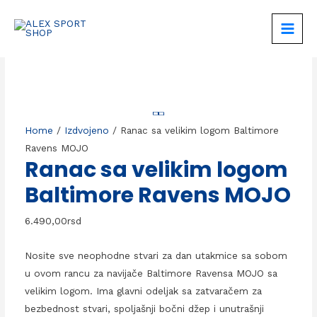
Skip
to
MAIN
content
MEN
Home
/
Izdvojeno
/ Ranac sa velikim logom Baltimore
Ravens MOJO
Ranac sa velikim logom
Baltimore Ravens MOJO
6.490,00
rsd
Nosite sve neophodne stvari za dan utakmice sa sobom
u ovom rancu za navijače Baltimore Ravensa MOJO sa
velikim logom. Ima glavni odeljak sa zatvaračem za
bezbednost stvari, spoljašnji bočni džep i unutrašnji