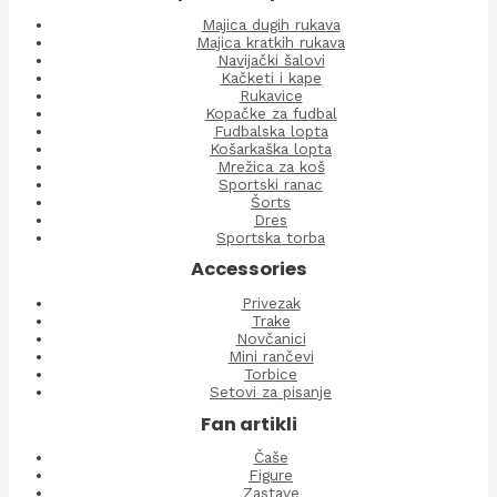
Majica dugih rukava
Majica kratkih rukava
Navijački šalovi
Kačketi i kape
Rukavice
Kopačke za fudbal
Fudbalska lopta
Košarkaška lopta
Mrežica za koš
Sportski ranac
Šorts
Dres
Sportska torba
Accessories
Privezak
Trake
Novčanici
Mini rančevi
Torbice
Setovi za pisanje
Fan artikli
Čaše
Figure
Zastave