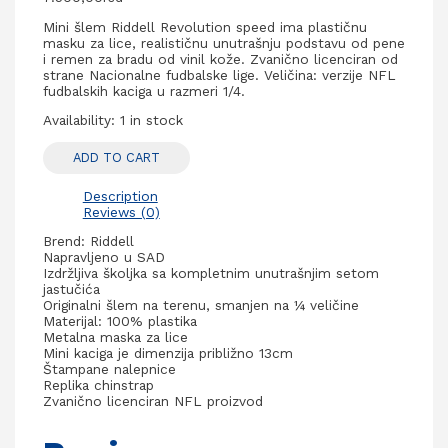
Mini šlem Riddell Revolution speed ima plastičnu
masku za lice, realističnu unutrašnju podstavu od pene
i remen za bradu od vinil kože. Zvanično licenciran od
strane Nacionalne fudbalske lige. Veličina: verzije NFL
fudbalskih kaciga u razmeri 1/4.
Availability:
1 in stock
ADD TO CART
Description
Reviews (0)
Brend: Riddell
Napravljeno u SAD
Izdržljiva školjka sa kompletnim unutrašnjim setom
jastučića
Originalni šlem na terenu, smanjen na ¼ veličine
Materijal: 100% plastika
Metalna maska za lice
Mini kaciga je dimenzija približno 13cm
Štampane nalepnice
Replika chinstrap
Zvanično licenciran NFL proizvod