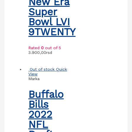
New Era
Super
Bowl LVI
9TWENTY
Rated
0
out of 5
3.900,00
rsd
Out of stock
Quick
View
Marka
Buffalo
Bills
2022
NFL