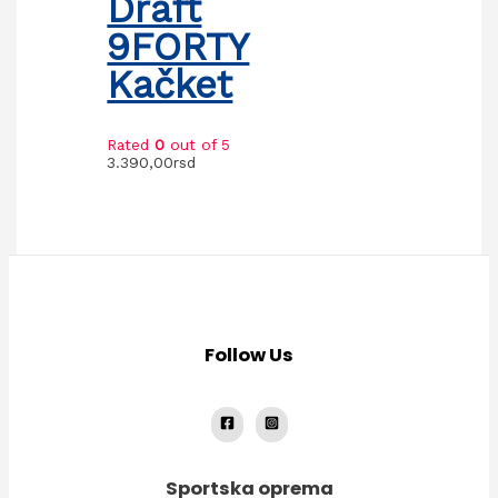
Draft
9FORTY
Kačket
Rated
0
out of 5
3.390,00
rsd
Follow Us
Sportska oprema