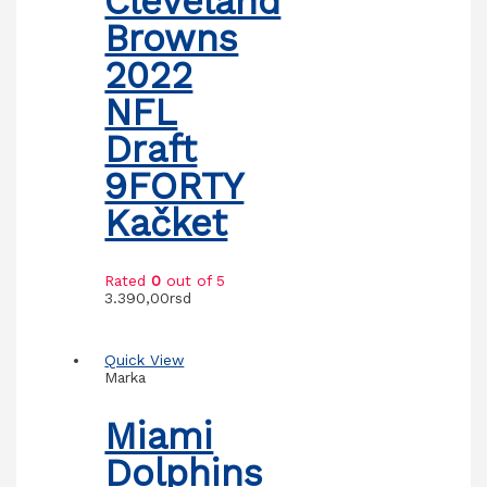
Cleveland
Browns
2022
NFL
Draft
9FORTY
Kačket
Rated
0
out of 5
3.390,00
rsd
Quick View
Marka
Miami
Dolphins