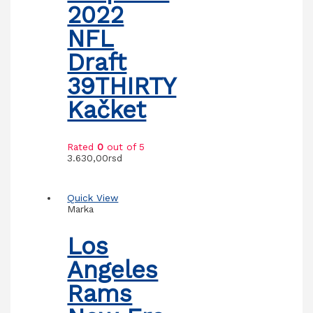
2022
NFL
Draft
39THIRTY
Kačket
Rated
0
out of 5
3.630,00
rsd
Quick View
Marka
Los
Angeles
Rams