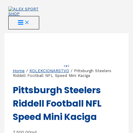
Skip
to
content
MAIN
MENU
Home
/
KOLEKCIONARSTVO
/ Pittsburgh Steelers
Riddell Football NFL Speed Mini Kaciga
Pittsburgh Steelers
Riddell Football NFL
Speed Mini Kaciga
7.500,00
rsd