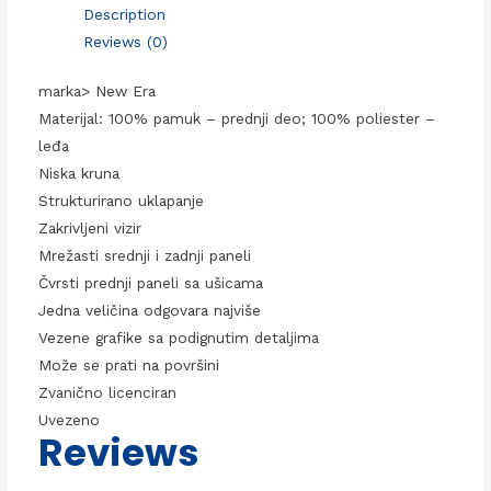
Description
Reviews (0)
marka> New Era
Materijal: 100% pamuk – prednji deo; 100% poliester –
leđa
Niska kruna
Strukturirano uklapanje
Zakrivljeni vizir
Mrežasti srednji i zadnji paneli
Čvrsti prednji paneli sa ušicama
Jedna veličina odgovara najviše
Vezene grafike sa podignutim detaljima
Može se prati na površini
Zvanično licenciran
Uvezeno
Reviews