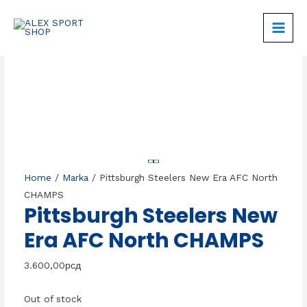
Skip
to
MAIN
content
MEN
Home
/
Marka
/ Pittsburgh Steelers New Era AFC North
CHAMPS
Pittsburgh Steelers New
Era AFC North CHAMPS
3.600,00
рсд
Out of stock