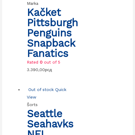
Marka
Kačket
Pittsburgh
Penguins
Snapback
Fanatics
Rated
0
out of 5
3.390,00
рсд
Out of stock
Quick
View
Šorts
Seattle
Seahavks
NFL