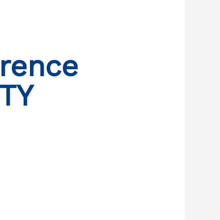
rence
TY