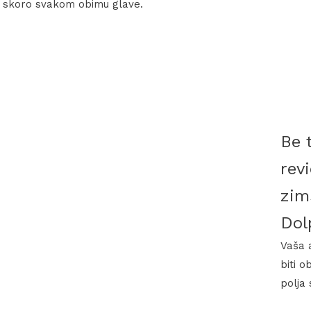
a skoro svakom obimu glave.
Be t
rev
zim
Dol
Vaša 
biti o
polja