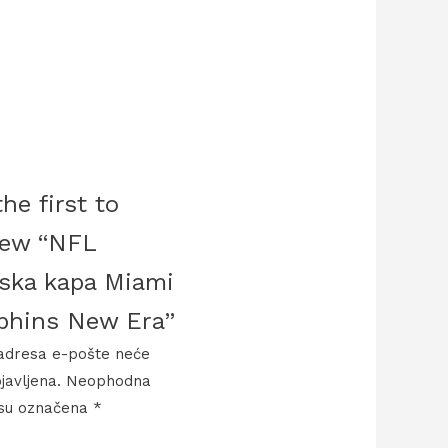
he first to
iew “NFL
ska kapa Miami
phins New Era”
adresa e-pošte neće
bjavljena.
Neophodna
 su označena
*