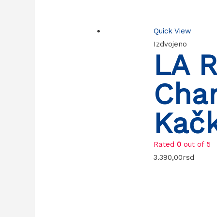
Quick View
Izdvojeno
LA 
Cha
Kač
Rated
0
out of 5
3.390,00
rsd