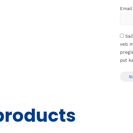
Emai
Sač
veb m
pregl
put k
products