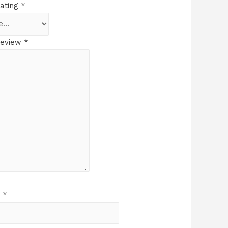
rating
*
review
*
e
*