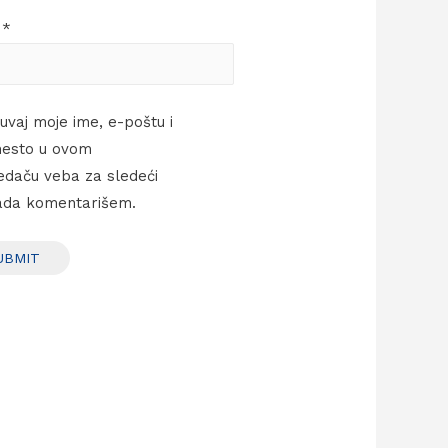
l
*
uvaj moje ime, e-poštu i
esto u ovom
edaču veba za sledeći
ada komentarišem.