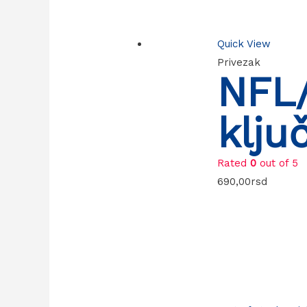
Quick View
Privezak
NFL/
klju
Rated
0
out of 5
690,00
rsd