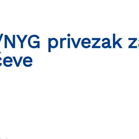
NYG privezak z
čeve