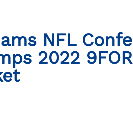
Rams NFL Confe
mps 2022 9FOR
ket