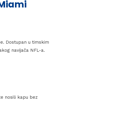
 Miami
ne. Dostupan u timskim
akog navijača NFL-a.
e nosili kapu bez