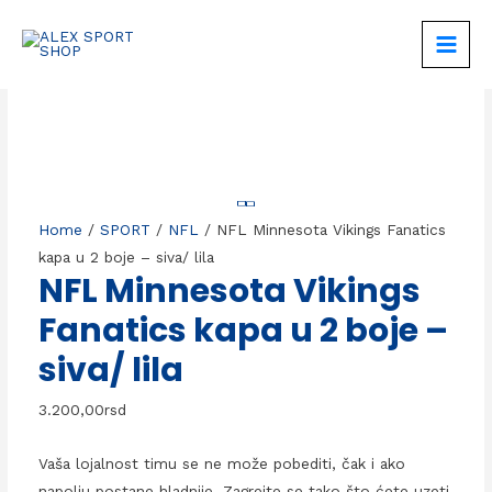
Skip
to
MAIN
content
MEN
Home
/
SPORT
/
NFL
/ NFL Minnesota Vikings Fanatics
kapa u 2 boje – siva/ lila
NFL Minnesota Vikings
Fanatics kapa u 2 boje –
siva/ lila
3.200,00
rsd
Vaša lojalnost timu se ne može pobediti, čak i ako
napolju postane hladnije. Zagrejte se tako što ćete uzeti