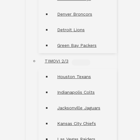
Denver Broncors
Detroit Lions
Green Bay Packers
TIMOVI 2/3
MENU
TOGGLE
Houston Texans
Indianapolis Colts
Jacksonville Jaguars
Kansas City Chiefs
Las Vegas Raiders