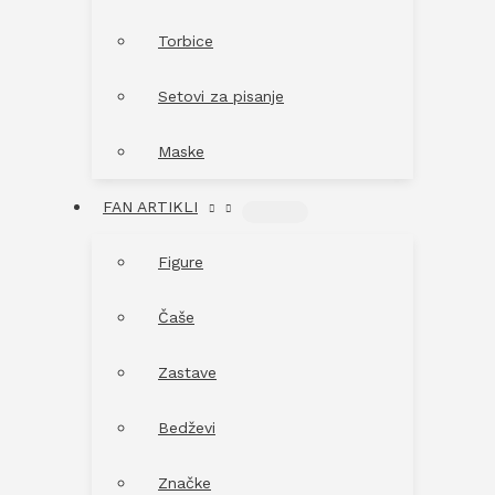
Torbice
Setovi za pisanje
Maske
FAN ARTIKLI
MENU
TOGGLE
Figure
Čaše
Zastave
Bedževi
Značke