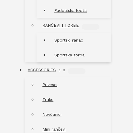
Fudbalska lopta
RANČEVI I TORBE
MENU
TOGGLE
Sportski ranac
Sportska torba
ACCESSORIES
MENU
TOGGLE
Privesci
Trake
Novčanici
Mini rančevi