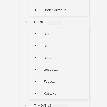
Under Armour
SPORT
MENU
TOGGLE
NFL
NHL
NBA
Baseball
Fudbal
Košarka
TIMOVI 1/3