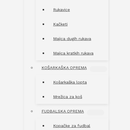
Rukavice
Kačketi
Majica dugih rukava
Majica kratkih rukava
KOŠARKAŠKA OPREMA
MENU
TOGGLE
Košarkaška lopta
Mrežica za koš
FUDBALSKA OPREMA
MENU
TOGGLE
Kopačke za fudbal