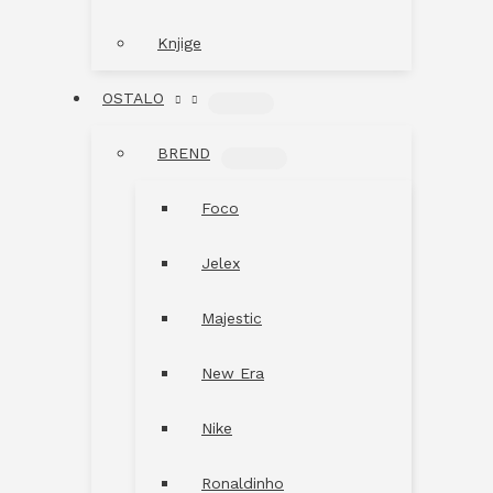
Knjige
OSTALO
MENU
TOGGLE
BREND
MENU
TOGGLE
Foco
Jelex
Majestic
New Era
Nike
Ronaldinho