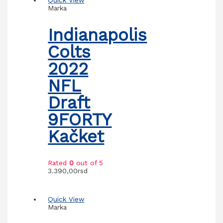
Quick View
Marka
Indianapolis
Colts
2022
NFL
Draft
9FORTY
Kačket
Rated
0
out of 5
3.390,00
rsd
Quick View
Marka