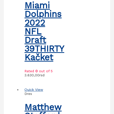
Miami
Dolphins
2022
NFL
Draft
39THIRTY
Kačket
Rated
0
out of 5
3.630,00
rsd
Quick View
Dres
Matthew