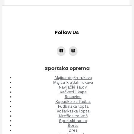
Follow Us
Sportska oprema
Majica dugih rukava
Majica kratkih rukava
Navijački šalovi
Kačketi i kape
Rukavice
Kopačke za fudbal
Fudbalska lopta
Košarkaška lopta
Mrežica za koš
Sportski ranac
Šorts
Dres