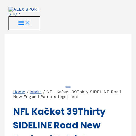
Skip
to
content
MAIN
MENU
Home
/
Marka
/ NFL Kačket 39Thirty SIDELINE Road
New England Patriots teget-crni
NFL Kačket 39Thirty
SIDELINE Road New