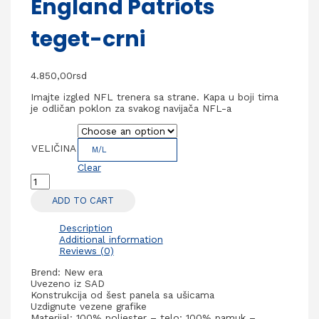
England Patriots
teget-crni
4.850,00
rsd
Imajte izgled NFL trenera sa strane. Kapa u boji tima
je odličan poklon za svakog navijača NFL-a
VELIČINA
M/L
Clear
NFL
Kačket
ADD TO CART
39Thirty
SIDELINE
Road
Description
New
Additional information
England
Reviews (0)
Patriots
teget-
Brend: New era
crni
Uvezeno iz SAD
quantity
Konstrukcija od šest panela sa ušicama
Uzdignute vezene grafike
Materijal: 100% poliester – telo; 100% pamuk –