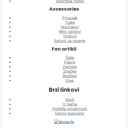
Sportska torba
Accessories
Privezak
Trake
Novčanici
Mini rančevi
Torbice
Setovi za pisanje
Fan artikli
Čaše
Figure
Zastave
Značke
Bedževi
Dres
Brzi linkovi
Vesti
O nama
Politika privatnosti
Uslovi kupovine