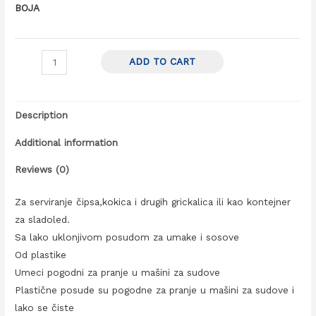
BOJA
ADD TO CART
Description
Additional information
Reviews (0)
Za serviranje čipsa,kokica i drugih grickalica ili kao kontejner
za sladoled.
Sa lako uklonjivom posudom za umake i sosove
Od plastike
Umeci pogodni za pranje u mašini za sudove
Plastične posude su pogodne za pranje u mašini za sudove i
lako se čiste