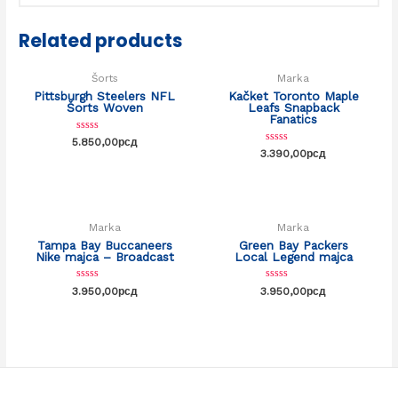
OUT OF STOCK
Related products
Šorts
Marka
Pittsburgh Steelers NFL
Kačket Toronto Maple
Šorts Woven
Leafs Snapback
Fanatics
Rated
5.850,00
рсд
0
Rated
3.390,00
рсд
out
0
of
out
5
of
5
Marka
Marka
Tampa Bay Buccaneers
Green Bay Packers
Nike majca – Broadcast
Local Legend majca
Rated
Rated
3.950,00
рсд
3.950,00
рсд
0
0
out
out
of
of
5
5