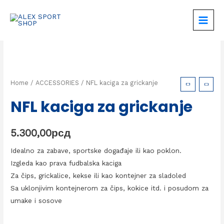
Home
/
ACCESSORIES
/ NFL kaciga za grickanje
NFL kaciga za grickanje
5.300,00
рсд
Idealno za zabave, sportske događaje ili kao poklon.
Izgleda kao prava fudbalska kaciga
Za čips, grickalice, kekse ili kao kontejner za sladoled
Sa uklonjivim kontejnerom za čips, kokice itd. i posudom za
umake i sosove