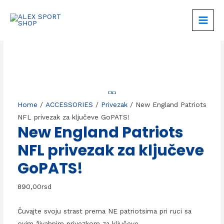
Skip
to
MAIN
content
MEN
Home
/
ACCESSORIES
/
Privezak
/ New England Patriots
NFL privezak za ključeve GoPATS!
New England Patriots
NFL privezak za ključeve
GoPATS!
890,00
rsd
Čuvajte svoju strast prema NE patriotsima pri ruci sa
ovim živahnim privezkom za ključeve.