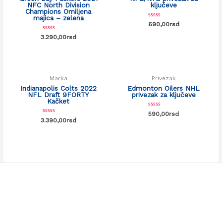
NFC North Division
ključeve
Champions Omiljena
majica – zelena
Rated
690,00
rsd
0
out
Rated
3.290,00
rsd
of
0
5
out
of
5
Marka
Privezak
Indianapolis Colts 2022
Edmonton Oilers NHL
NFL Draft 9FORTY
privezak za ključeve
Kačket
Rated
590,00
rsd
0
Rated
3.390,00
rsd
out
0
of
out
5
of
5