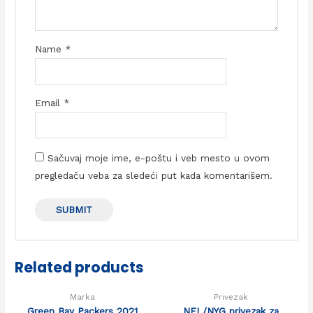
Name
*
Email
*
Sačuvaj moje ime, e-poštu i veb mesto u ovom
pregledaču veba za sledeći put kada komentarišem.
Related products
Marka
Privezak
Green Bay Packers 2021
NFL/NYG privezak za