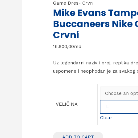
Game Dres- Crvni
Mike Evans Tamp
Buccaneers Nike
Crvni
16.900,00
rsd
Uz legendarni naziv i broj, replika dre
uspomene i neophodan je za svakog 
VELIČINA
L
Clear
ADD TO CART