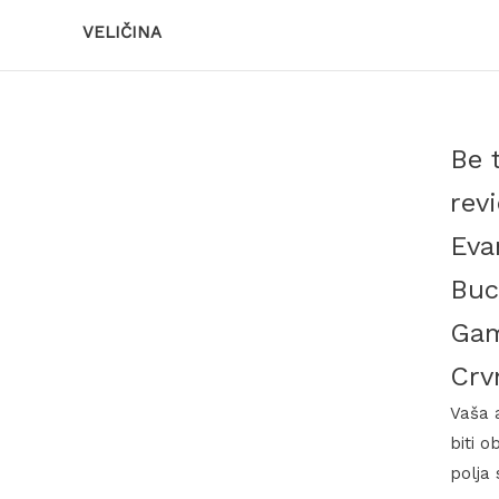
VELIČINA
Be t
rev
Eva
Buc
Gam
Crv
Vaša 
biti o
polja