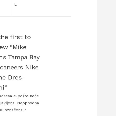
L
he first to
iew “Mike
ns Tampa Bay
caneers Nike
e Dres-
ni”
adresa e-pošte neće
bjavljena.
Neophodna
 su označena
*