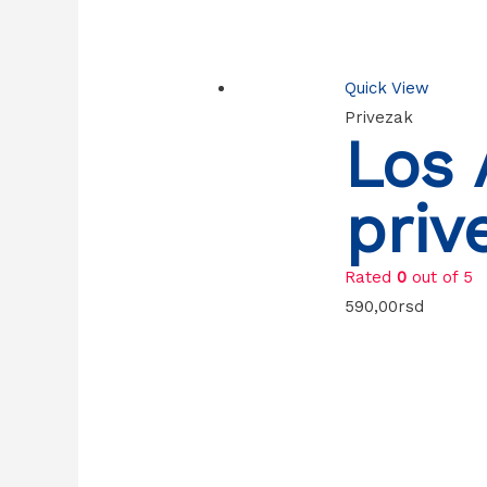
Quick View
Privezak
Los 
priv
Rated
0
out of 5
590,00
rsd