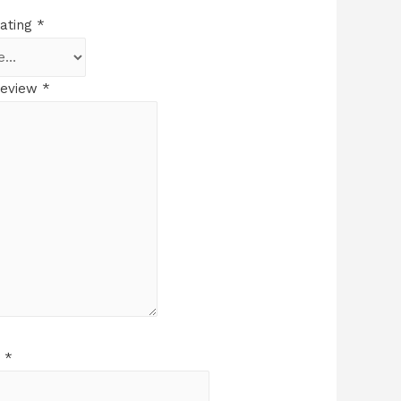
rating
*
review
*
e
*