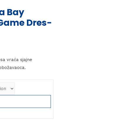
a Bay
 Game Dres-
sa vraća sjajne
obožavaoca.