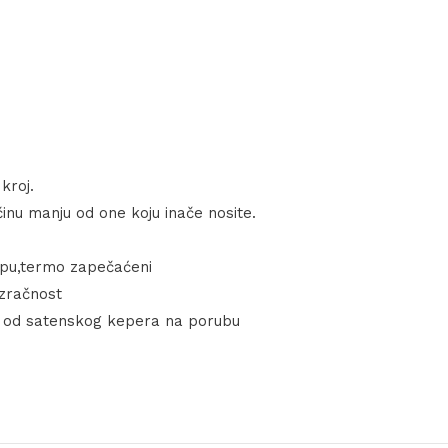
kroj.
inu manju od one koju inače nosite.
ampu,termo zapečaćeni
ozračnost
ak od satenskog kepera na porubu