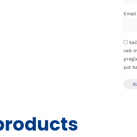
Emai
Sač
veb m
pregl
put k
products