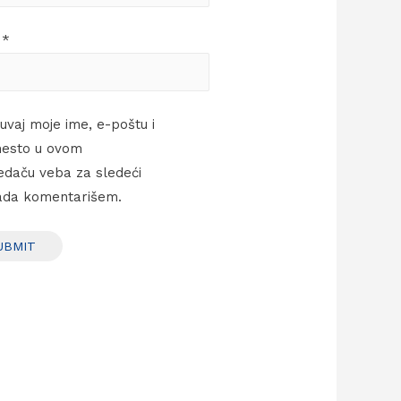
l
*
uvaj moje ime, e-poštu i
esto u ovom
edaču veba za sledeći
ada komentarišem.