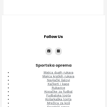
Follow Us
Sportska oprema
Majica dugih rukava
Majica kratkih rukava
Navijački šalovi
Kačketi i kape
Rukavice
Kopačke za fudbal
Fudbalska lopta
Košarkaška lopta
Mrežica za koš
Sportski ranac