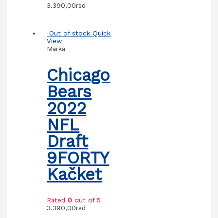
3.390,00
rsd
Out of stock
Quick
View
Marka
Chicago
Bears
2022
NFL
Draft
9FORTY
Kačket
Rated
0
out of 5
3.390,00
rsd