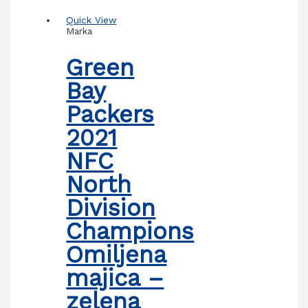
Quick View
Marka
Green
Bay
Packers
2021
NFC
North
Division
Champions
Omiljena
majica –
zelena