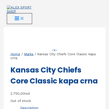
Skip
to
content
MAIN
MENU
Home
/
Marka
/ Kansas City Chiefs Core Classic kapa
crna
Kansas City Chiefs
Core Classic kapa crna
2.750,00
rsd
Out of stock
Description