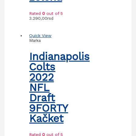
Rated
0
out of 5
3.290,00
rsd
Quick View
Marka
Indianapolis
Colts
2022
NFL
Draft
9FORTY
Kačket
Rated
0
out of 5