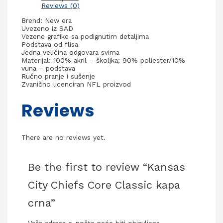
Reviews (0)
Brend: New era
Uvezeno iz SAD
Vezene grafike sa podignutim detaljima
Podstava od flisa
Jedna veličina odgovara svima
Materijal: 100% akril – školjka; 90% poliester/10%
vuna – podstava
Ručno pranje i sušenje
Zvanično licenciran NFL proizvod
Reviews
There are no reviews yet.
Be the first to review “Kansas
City Chiefs Core Classic kapa
crna”
Vaša adresa e-pošte neće biti objavljena.