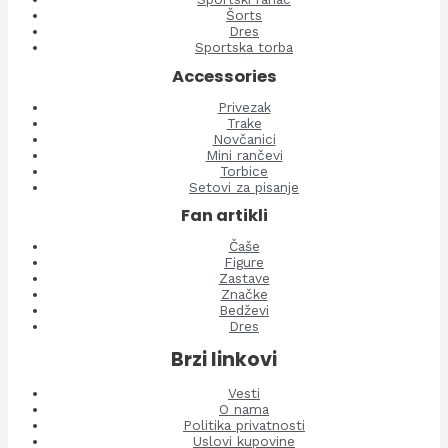
Šorts
Dres
Sportska torba
Accessories
Privezak
Trake
Novčanici
Mini rančevi
Torbice
Setovi za pisanje
Fan artikli
Čaše
Figure
Zastave
Značke
Bedževi
Dres
Brzi linkovi
Vesti
O nama
Politika privatnosti
Uslovi kupovine