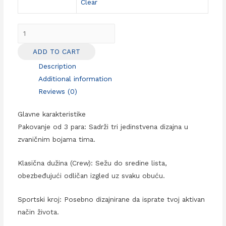
Clear
Detroit
Lions
ADD TO CART
timski
Description
set
Additional information
NFL
Reviews (0)
Crew
čarapa
Glavne karakteristike
(3
Pakovanje od 3 para: Sadrži tri jedinstvena dizajna u
kom)
zvaničnim bojama tima.
quantity
Klasična dužina (Crew): Sežu do sredine lista,
obezbeđujući odličan izgled uz svaku obuću.
Sportski kroj: Posebno dizajnirane da isprate tvoj aktivan
način života.