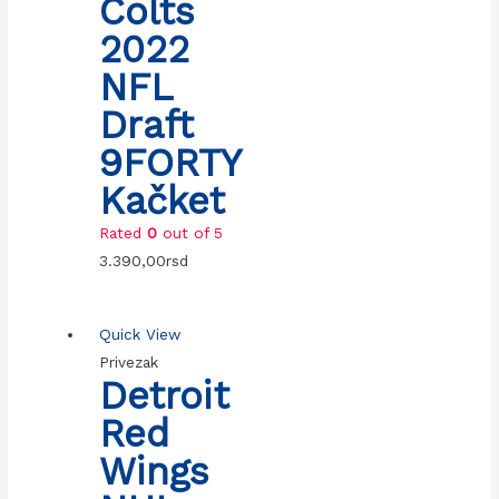
Colts
2022
NFL
Draft
9FORTY
Kačket
Rated
0
out of 5
3.390,00
rsd
Quick View
Privezak
Detroit
Red
Wings