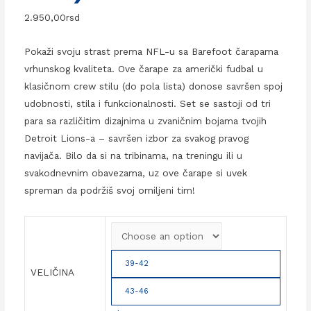
2.950,00
rsd
Pokaži svoju strast prema NFL-u sa Barefoot čarapama
vrhunskog kvaliteta. Ove čarape za američki fudbal u
klasičnom crew stilu (do pola lista) donose savršen spoj
udobnosti, stila i funkcionalnosti. Set se sastoji od tri
para sa različitim dizajnima u zvaničnim bojama tvojih
Detroit Lions-a – savršen izbor za svakog pravog
navijača. Bilo da si na tribinama, na treningu ili u
svakodnevnim obavezama, uz ove čarape si uvek
spreman da podržiš svoj omiljeni tim!
39-42
VELIČINA
43-46