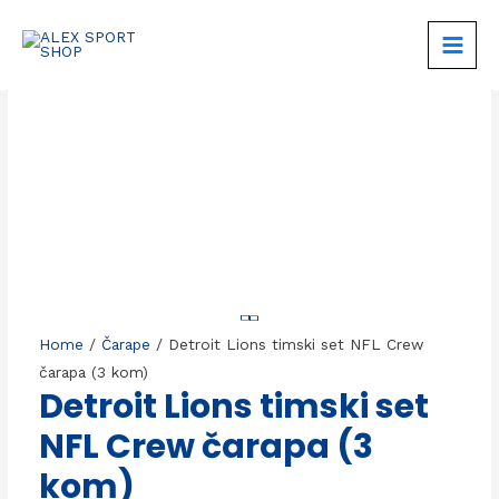
Skip
to
MAIN
content
MEN
Home
/
Čarape
/ Detroit Lions timski set NFL Crew
čarapa (3 kom)
Detroit Lions timski set
NFL Crew čarapa (3
kom)