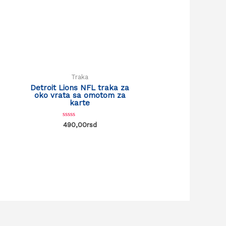
Traka
Detroit Lions NFL traka za
oko vrata sa omotom za
karte
Rated
490,00
rsd
0
out
of
5