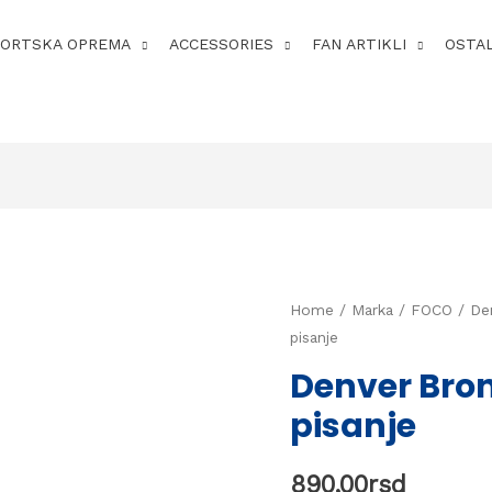
PORTSKA OPREMA
ACCESSORIES
FAN ARTIKLI
OSTA
Home
/
Marka
/
FOCO
/ De
pisanje
Denver Bron
pisanje
890,00
rsd