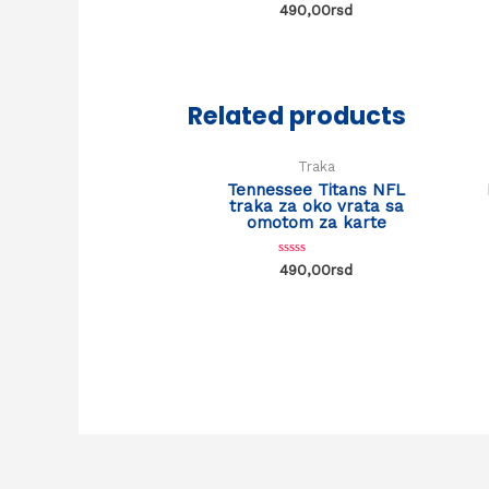
Rated
490,00
rsd
0
out
of
5
Related products
Traka
Tennessee Titans NFL
traka za oko vrata sa
omotom za karte
Rated
490,00
rsd
0
out
of
5