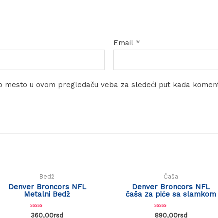
Email
*
eb mesto u ovom pregledaču veba za sledeći put kada komen
Bedž
Čaša
Denver Broncors NFL
Denver Broncors NFL
Metalni Bedž
čaša za piće sa slamkom
Rated
Rated
360,00
rsd
890,00
rsd