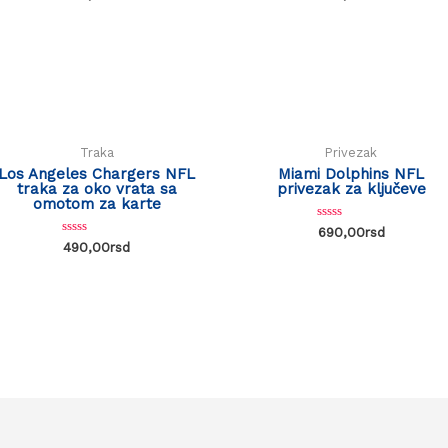
0
0
out
out
of
of
5
5
Traka
Privezak
Los Angeles Chargers NFL
Miami Dolphins NFL
traka za oko vrata sa
privezak za ključeve
omotom za karte
Rated
690,00
rsd
0
Rated
490,00
rsd
out
0
of
out
5
of
5