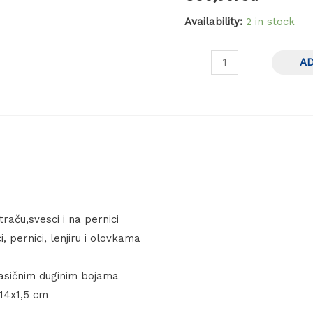
Availability:
2 in stock
A
traču,svesci i na pernici
 pernici, lenjiru i olovkama
lasičnim duginim bojama
x14x1,5 cm