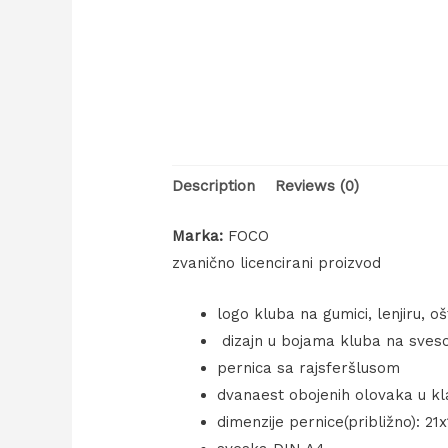
Description
Reviews (0)
Marka:
FOCO
zvanično licencirani proizvod
logo kluba na gumici, lenjiru, oš
dizajn u bojama kluba na svesci,
pernica sa rajsferšlusom
dvanaest obojenih olovaka u k
dimenzije pernice(približno): 21