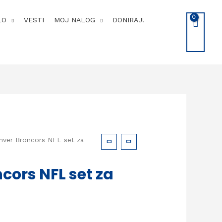
LO
VESTI
MOJ NALOG
DONIRAJ!
nver Broncors NFL set za
cors NFL set za