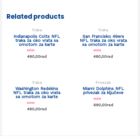
5
5
Related products
Traka
Traka
Indianapolis Colts NFL
San Francisko 49ers
traka za oko vrata sa
NFL traka za oko vrata
omotom za karte
sa omotom za karte
Rated
Rated
490,00
rsd
490,00
rsd
0
0
out
out
of
of
5
5
Traka
Privezak
Washington Redskins
Miami Dolphins NFL
NFL traka za oko vrata
privezak za ključeve
sa omotom za karte
Rated
690,00
rsd
0
Rated
490,00
rsd
out
0
of
out
5
of
5