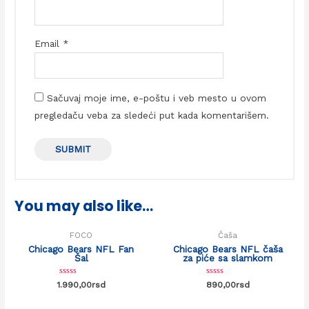
Email
*
Sačuvaj moje ime, e-poštu i veb mesto u ovom
pregledaču veba za sledeći put kada komentarišem.
You may also like…
FOCO
Čaša
Chicago Bears NFL Fan
Chicago Bears NFL čaša
Šal
za piće sa slamkom
Rated
Rated
1.990,00
rsd
890,00
rsd
0
0
out
out
of
of