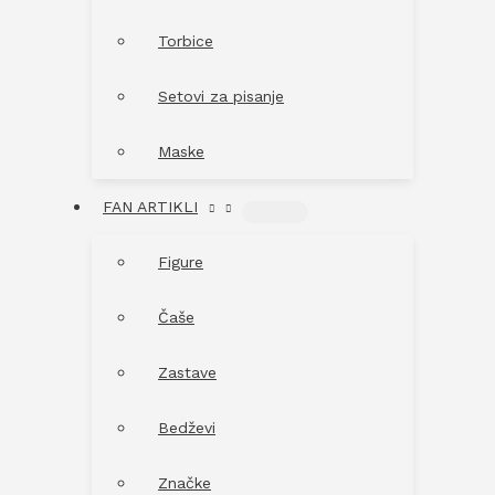
Torbice
Setovi za pisanje
Maske
FAN ARTIKLI
MENU
TOGGLE
Figure
Čaše
Zastave
Bedževi
Značke