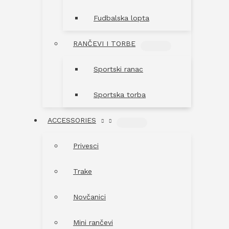
Fudbalska lopta
RANČEVI I TORBE
MENU
TOGGLE
Sportski ranac
Sportska torba
ACCESSORIES
MENU
TOGGLE
Privesci
Trake
Novčanici
Mini rančevi