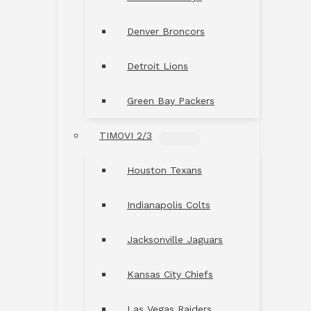
Denver Broncors
Detroit Lions
Green Bay Packers
TIMOVI 2/3
MENU
TOGGLE
Houston Texans
Indianapolis Colts
Jacksonville Jaguars
Kansas City Chiefs
Las Vegas Raiders