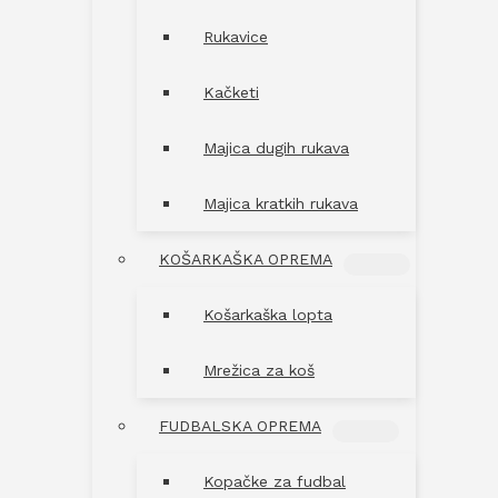
Rukavice
Kačketi
Majica dugih rukava
Majica kratkih rukava
KOŠARKAŠKA OPREMA
MENU
TOGGLE
Košarkaška lopta
Mrežica za koš
FUDBALSKA OPREMA
MENU
TOGGLE
Kopačke za fudbal