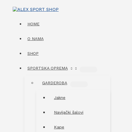
Skip
to
content
HOME
O NAMA
SHOP
SPORTSKA OPREMA
MENU
TOGGLE
GARDEROBA
MENU
TOGGLE
Jakne
Navijački šalovi
Kape