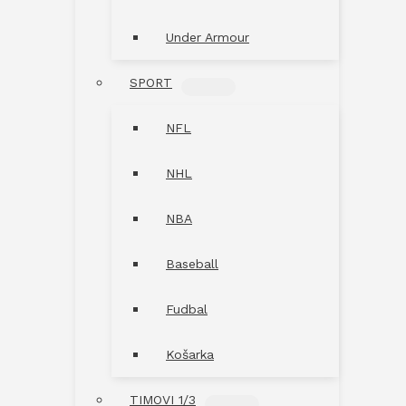
Under Armour
SPORT
MENU
TOGGLE
NFL
NHL
NBA
Baseball
Fudbal
Košarka
TIMOVI 1/3