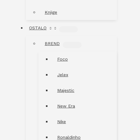
Knjige
OSTALO
MENU
TOGGLE
BREND
MENU
TOGGLE
Foco
Jelex
Majestic
New Era
Nike
Ronaldinho